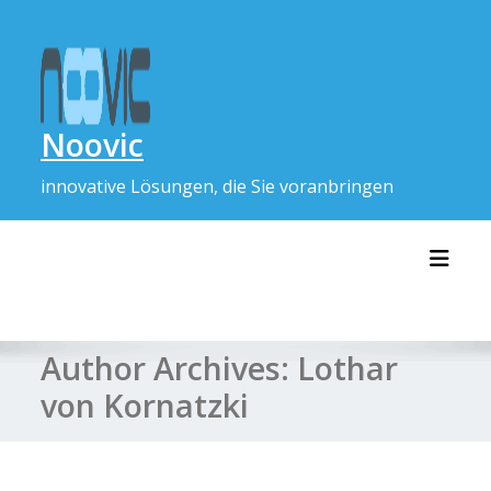
Skip
to
content
Noovic
innovative Lösungen, die Sie voranbringen
Toggl
Author Archives:
Lothar
von Kornatzki